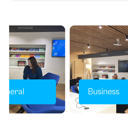
E
of
Business