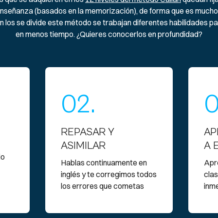
señanza (basados en la memorización), de forma que es mucho má
n los se divide este método se trabajan diferentes habilidades p
en menos tiempo. ¿Quieres conocerlos en profundidad?
02.
0
REPASAR Y
AP
ASIMILAR
A 
io
Hablas continuamente en
Apr
inglés y te corregimos todos
clas
los errores que cometas
inme