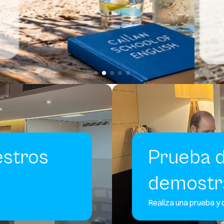
estros
Prueba d
demostra
Realiza una prueba y 