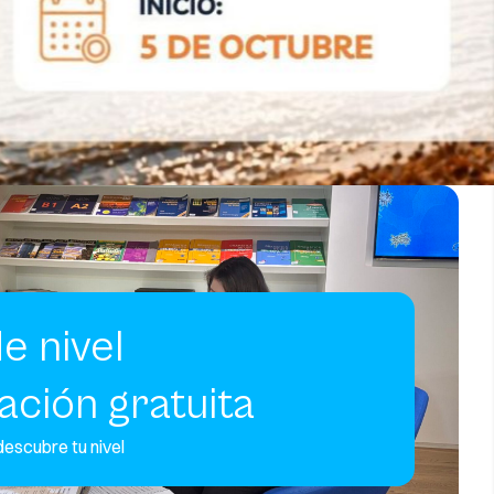
e nivel
ción gratuita
descubre tu nivel