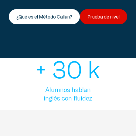
¿Qué es el Método Callan?
Prueba de nivel
+
30
k
Alumnos hablan
inglés con fluidez