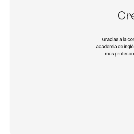
Cre
Gracias a la co
academia de inglés
más profesore