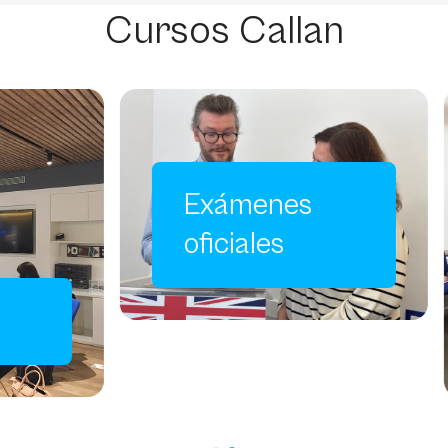
Cursos Callan
xámenes
iciales
Inglés online