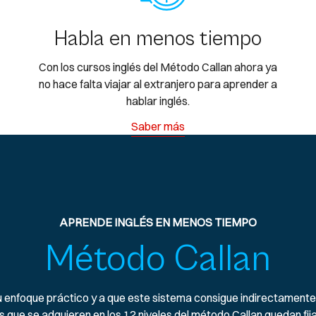
Habla en menos tiempo
Con los cursos inglés del Método Callan ahora ya
no hace falta viajar al extranjero para aprender a
hablar inglés.
Saber más
APRENDE INGLÉS EN MENOS TIEMPO
Método Callan
 su enfoque práctico y a que este sistema consigue indirectamente
s que se adquieren en los
12 niveles del método Callan
quedan fij