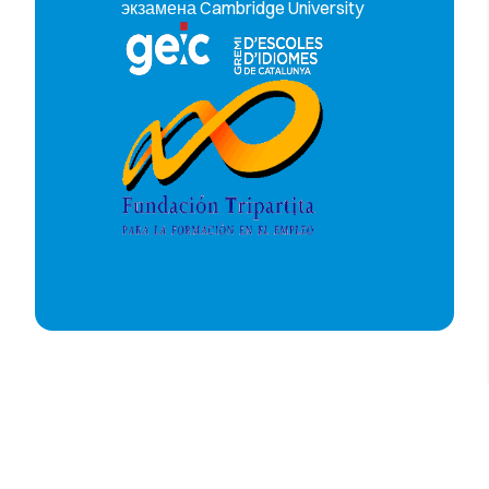
экзамена Cambridge University