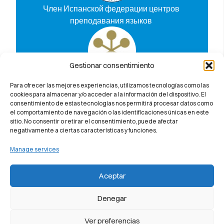
Член Испанской федерации центров
преподавания языков
Gestionar consentimiento
Узнайте, почему мы на 100%
Para ofrecer las mejores experiencias, utilizamos tecnologías como las
гарантируем вам успешную сдачу
cookies para almacenar y/o acceder a la información del dispositivo. El
consentimiento de estas tecnologías nos permitirá procesar datos como
экзамена Cambridge University
el comportamiento de navegación o las identificaciones únicas en este
sitio. No consentir o retirar el consentimiento, puede afectar
negativamente a ciertas características y funciones.
Manage services
Aceptar
Denegar
Ver preferencias