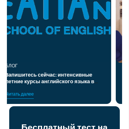
БЛОГ
нтенсивные
Курс подготовки к офиц
ого языка в
экзаменам по английском
уровня B2 и C1
Читать далее
Бесплатный тест на