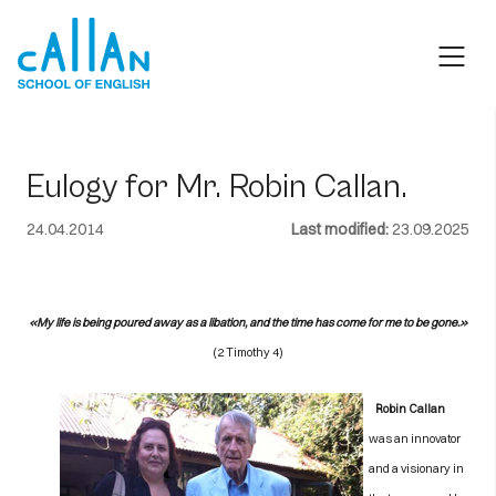
Skip
to
content
Eulogy for Mr. Robin Callan.
24.04.2014
Last modified:
23.09.2025
«My life is being poured away as a libation, and the time has come for me to be gone.»
(2 Timothy 4)
Robin Callan
was an innovator
and a visionary in