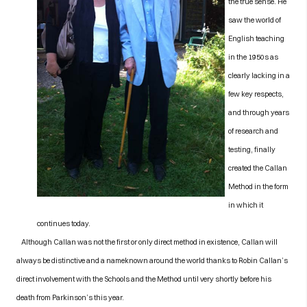
the true sense. He
saw the world of
English teaching
in t
he 1950s as
clearly lacking in a
few key respects,
and through years
of research and
testing, finally
created the Callan
Method in the form
in which it
continues today.
Although Callan was not the first or only direct method in existence, Callan will
always be distinctive and a nameknown around the world thanks to Robin Callan’s
direct involvement with the Schools and the Method until very shortly before his
death from Parkinson’s this year.