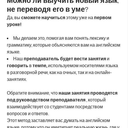
Можно ли выучить новый язык,
не переводя его в уме?
Да, вы
сможете научиться
этому уже на
первом
уроке!
Мы делаем это, помогая вам понять лексику и
грамматику, которые объясняются вам на английском
языке.
Наш
преподаватель будет вести занятия
и
говорить
в
темпе,
используемом носителями языка
в разговорной речи, как на очных, так и на онлайн-
занятиях.
Обратите внимание, что
наши занятия проводятся
под руководством преподавателя
, который
взаимодействует со студентами посредством
вопросов и ответов.
Этот метод заставляет вас думать на английском
языке, потому что он имитирует реальную жизнь, где у