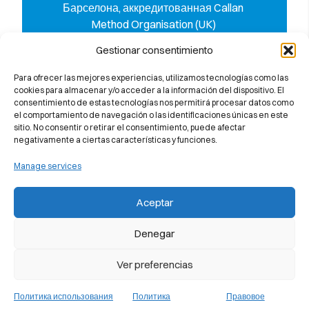
Барселона, аккредитованная Callan
Method Organisation (UK)
Gestionar consentimiento
Para ofrecer las mejores experiencias, utilizamos tecnologías como las
cookies para almacenar y/o acceder a la información del dispositivo. El
consentimiento de estas tecnologías nos permitirá procesar datos como
Член Испанской федерации центров
el comportamiento de navegación o las identificaciones únicas en este
преподавания языков
sitio. No consentir o retirar el consentimiento, puede afectar
negativamente a ciertas características y funciones.
Manage services
Aceptar
Узнайте, почему мы на 100%
гарантируем вам успешную сдачу
Denegar
экзамена Cambridge University
Ver preferencias
Политика использования
Политика
Правовое