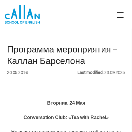
Skip
to
content
Программа мероприятия —
Каллан Барселона
20.05.2016
Last modified:
23.09.2025
Вторник, 24 Мая
Conversation Club: «Tea with Rachel»
Не упустите возможность говорить и общаться на