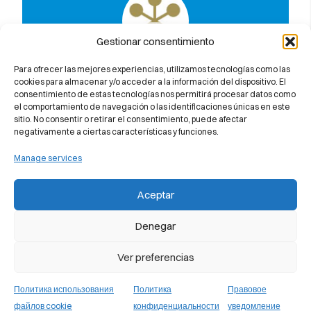
Gestionar consentimiento
Узнайте, почему мы на 100%
Para ofrecer las mejores experiencias, utilizamos tecnologías como las
гарантируем вам успешную сдачу
cookies para almacenar y/o acceder a la información del dispositivo. El
consentimiento de estas tecnologías nos permitirá procesar datos como
экзамена Cambridge University
el comportamiento de navegación o las identificaciones únicas en este
sitio. No consentir o retirar el consentimiento, puede afectar
negativamente a ciertas características y funciones.
Manage services
Aceptar
Denegar
Ver preferencias
Политика использования
Политика
Правовое
файлов cookie
конфиденциальности
уведомление