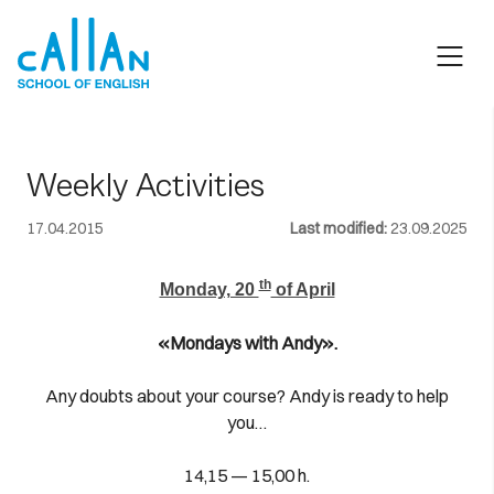
Skip
to
content
Weekly Activities
17.04.2015
Last modified:
23.09.2025
th
Monday, 20
of April
«Mondays with Andy».
Any doubts about your course? Andy is ready to help
you…
14,15 — 15,00 h.