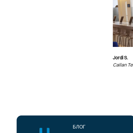
Jordi S.
Callan T
БЛОГ