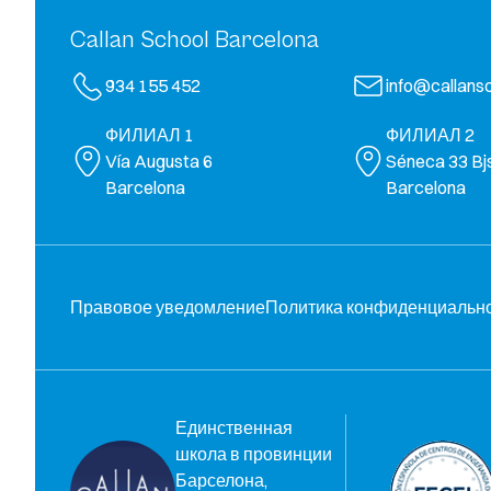
Callan School Barcelona
934 155 452
info@callansc
ФИЛИАЛ 1
ФИЛИАЛ 2
Vía Augusta 6
Séneca 33 Bj
Barcelona
Barcelona
Правовое уведомление
Политика конфиденциальн
Единственная
школа в провинции
Барселона,