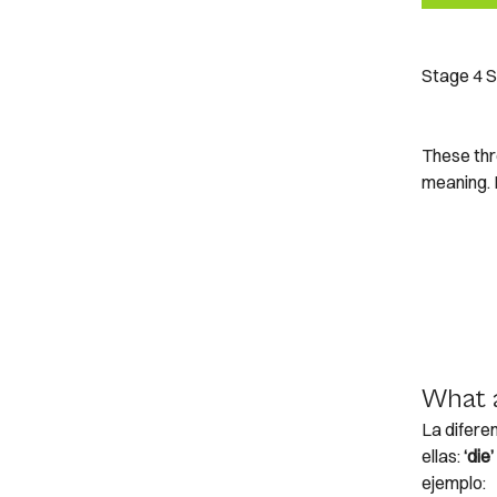
Stage 4
S
These thr
meaning. D
What a
La difere
ellas:
‘die’
ejemplo: