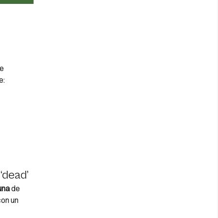
me
e:
‘dead’
una
de
con un