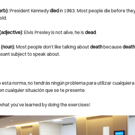
erb):
President Kennedy
died
in 1963. Most people die before the
old.
adjective):
Elvis Presley is not alive, he is
dead
.
(noun):
Most people don’t like talking about
death
because
death
sant subject to speak about.
 esta norma, no tendrás ningún problema para utilizar cualquiera
en cualquier situación que se te presente.
what you’ve learned by doing the exercises!