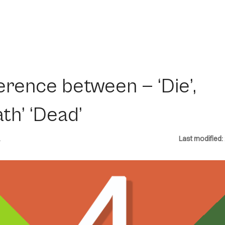
erence between — ‘Die’,
th’ ‘Dead’
1
Last modified: