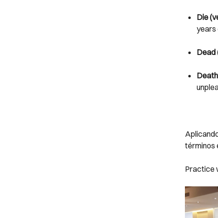
Die (v
years 
Dead (
Death 
unplea
Aplicando
términos 
Practice 