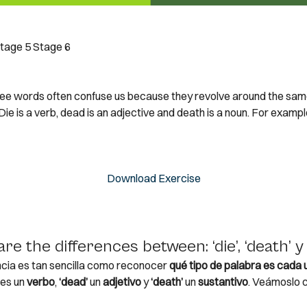
tage 5
Stage 6
ee words often confuse us because they revolve around the sa
ie is a verb, dead is an adjective and death is a noun. For exampl
Download Exercise
re the differences between: ‘die’, ‘death’ y 
ncia es tan sencilla como reconocer
qué tipo de palabra es cada 
es un
verbo
,
‘dead’
un
adjetivo
y
‘death’
un
sustantivo
. Veámoslo 