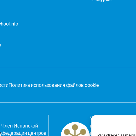
hool.info
s
ости
Политика использования файлов cookie
Узнайте, почему мы
Член Испанской
на 100%
федерации центров
гарантируем вам
Para ofrecer las mejor