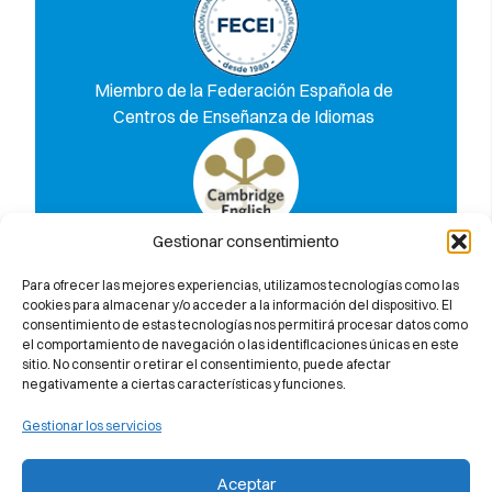
Miembro de la Federación Española de
Centros de Enseñanza de Idiomas
Gestionar consentimiento
Descubre por qué te garantizamos tu
aprobado al 100% en el examen de
Para ofrecer las mejores experiencias, utilizamos tecnologías como las
Cambridge University
cookies para almacenar y/o acceder a la información del dispositivo. El
consentimiento de estas tecnologías nos permitirá procesar datos como
el comportamiento de navegación o las identificaciones únicas en este
sitio. No consentir o retirar el consentimiento, puede afectar
negativamente a ciertas características y funciones.
Gestionar los servicios
Aceptar