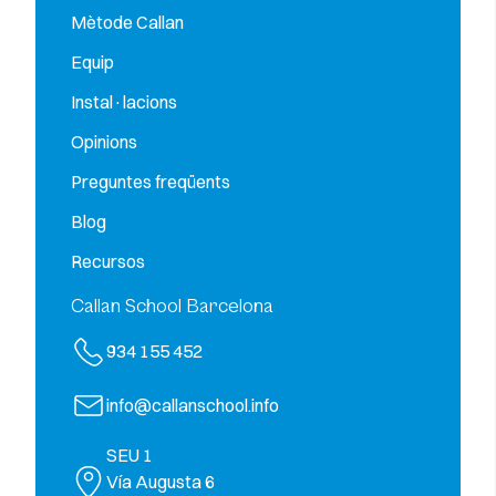
Mètode Callan
Equip
Instal·lacions
Opinions
Preguntes freqüents
Blog
Recursos
Callan School Barcelona
934 155 452
info@callanschool.info
SEU 1
Vía Augusta 6