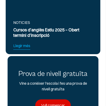
NOTICIES
 Estiu 2025 – Obert
Curs Intensiu de Pr
pció
Exàmens d’Anglès Of
Llegir més
Prova de nivell gratuïta
Vine a conèixer l'escola i fes una prova de
nivell gratuïta
Vull començar