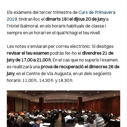
Els exàmens del tercer trimestre de
Curs de Primavera
2019
, tindran lloc el
dimarts 18 i el dijous 20 de juny
a
l’Hotel Balmoral, en els horaris habituals de classe i
sempre en un horari en el qual hi hagi el teu nivell.
Les notes s’enviaran per correu electrònic. Si desitges
revisar el teu examen
podràs fer-ho el
divendres 21 de
juny de 17,00 a 21,00 h.
En el cas que no superis l’examen,
es realitzarà una
prova de recuperació el dimecres 26 de
juny
, en el Centre de Via Augusta, en un dels següents
horaris: 11,00 h., 14,30 h. y 18,30 h.