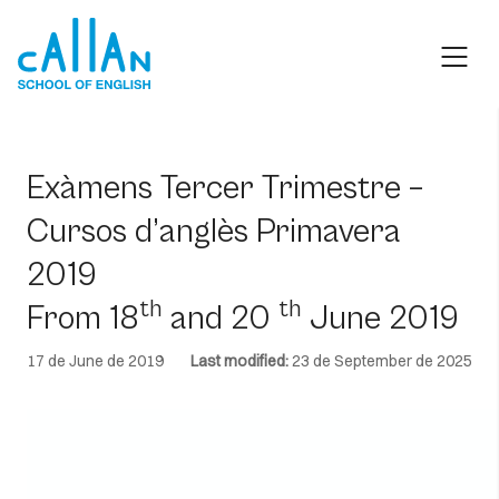
Skip
to
content
Exàmens Tercer Trimestre –
Cursos d’anglès Primavera
2019
th
th
From 18
and 20
June 2019
17 de June de 2019
Last modified:
23 de September de 2025