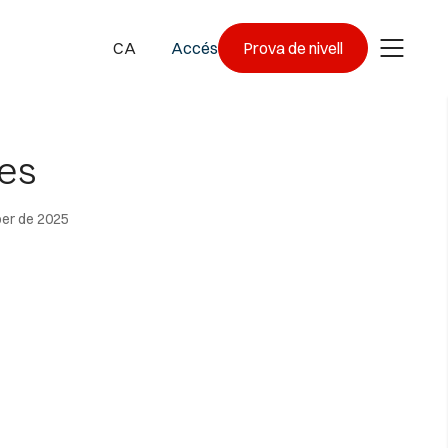
CA
Accés
Prova de nivell
es
er de 2025