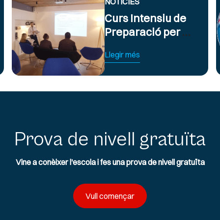
NOTICIES
Curs Intensiu de
Preparació per a
Exàmens
Llegir més
d’Anglès Oficial
B2 i C1
Prova de nivell gratuïta
Vine a conèixer l'escola i fes una prova de nivell gratuïta
Vull començar