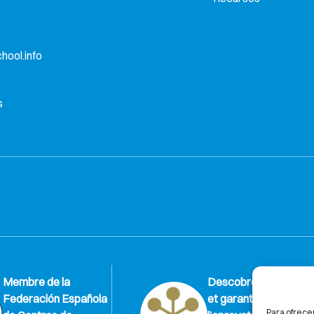
hool.info
s
Membre de la
Descobreix per què
Federación Española
et garantim al 100%
Para ofrece