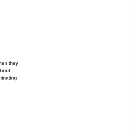
when they
about
uminating