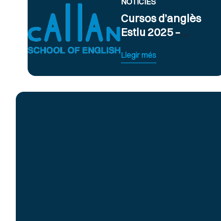
NOTICIES
Cursos d’anglès
Estiu 2025 –
Obert termini
Llegir més
d’inscripció