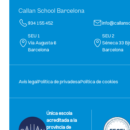
Callan School Barcelona
934 155 452
info@callansc
SEU 1
SEU 2
Vía Augusta 6
Séneca 33 Bj
Barcelona
Barcelona
Avís legal
Política de privadesa
Política de cookies
Única escola
acreditada a la
província de