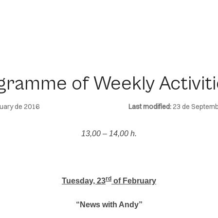
gramme of Weekly Activiti
uary de 2016
Last modified:
23 de Septemb
13,00 – 14,00 h.
rd
Tuesday, 23
of February
“News with Andy”