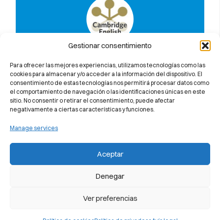
Gestionar consentimiento
Descobreix per què et garantim al
100% l’aprovat a l’examen de
Para ofrecer las mejores experiencias, utilizamos tecnologías como las
Cambridge University
cookies para almacenar y/o acceder a la información del dispositivo. El
consentimiento de estas tecnologías nos permitirá procesar datos como
el comportamiento de navegación o las identificaciones únicas en este
sitio. No consentir o retirar el consentimiento, puede afectar
negativamente a ciertas características y funciones.
Manage services
Aceptar
Denegar
Ver preferencias