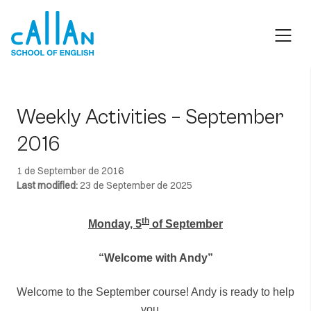
Skip
to
content
Weekly Activities – September
2016
1 de September de 2016
Last modified:
23 de September de 2025
th
Monday, 5
of September
“Welcome with Andy”
Welcome to the September course! Andy is ready to help
you…