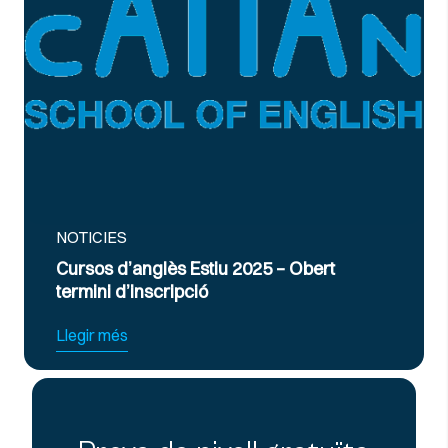
NOTICIES
ès Estiu 2025 – Obert
Curs Intensiu de P
ripció
Exàmens d’Anglès 
Llegir més