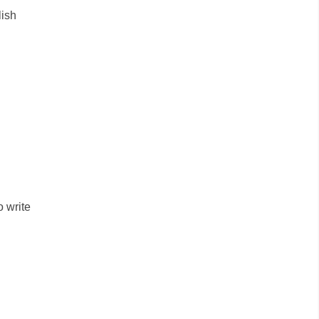
ish
o write