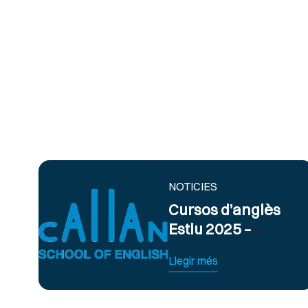
NOTICIES
Cursos d’anglès
Estiu 2025 –
Obert termini
Llegir més
d’inscripció