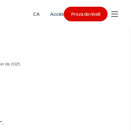
CA
Accés
Prova de nivell
er de 2025
”.