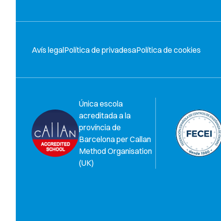
Avís legal
Política de privadesa
Política de cookies
Única escola
acreditada a la
província de
Barcelona per Callan
Method Organisation
(UK)