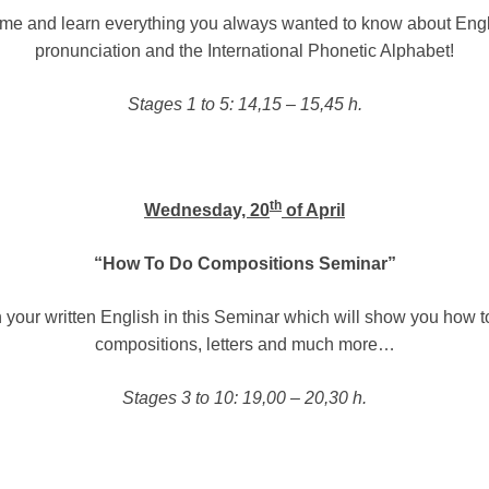
me and learn everything you always wanted to know about Engl
pronunciation and the International Phonetic Alphabet!
Stages 1 to 5: 14,15 – 15,45 h.
th
Wednesday, 20
of April
“How To Do Compositions Seminar”
 your written English in this Seminar which will show you how t
compositions, letters and much more…
Stages 3 to 10: 19,00 – 20,30 h.