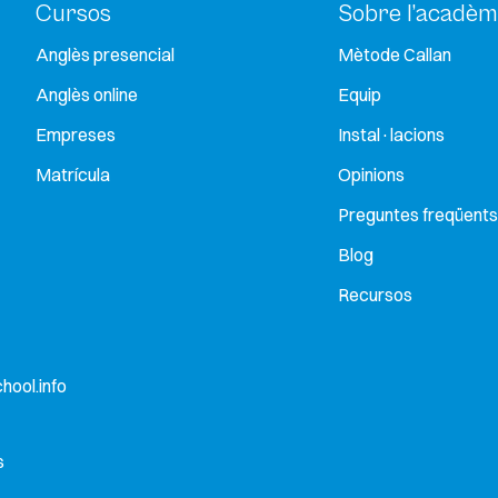
Cursos
Sobre l’acadèm
Anglès presencial
Mètode Callan
Anglès online
Equip
Empreses
Instal·lacions
Matrícula
Opinions
Preguntes freqüents
Blog
Recursos
hool.info
s