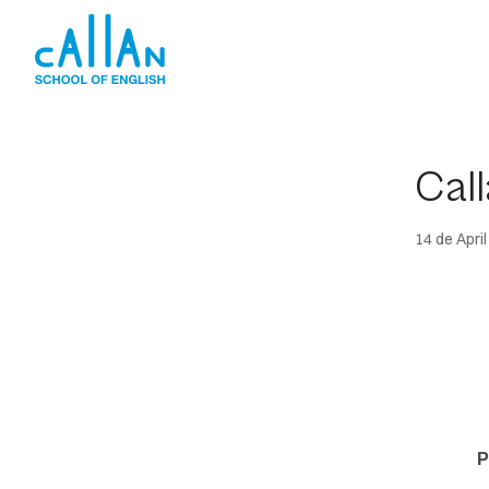
Skip
to
content
Call
14 de Apri
P