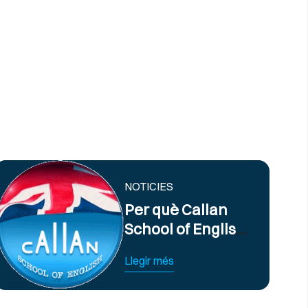
NOTICIES
Per què Callan
School of English
ofereix els
Llegir més
millors cursos
d’anglès