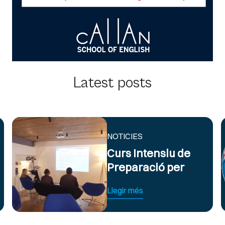
Latest posts
NOTICIES
Curs Intensiu de
Preparació per a
Exàmens
Llegir més
d’Anglès Oficial
B2 i C1