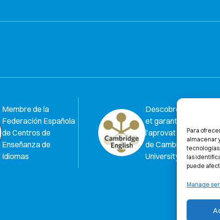
Membre de la
Descobreix per què
Federación Española
et garantim al 100%
Para ofrece
de Centros de
l’aprovat a l’examen
almacenar y/
Enseñanza de
de Cambridge
tecnologías
Idiomas
University
las identifi
puede afect
Manage ser
A