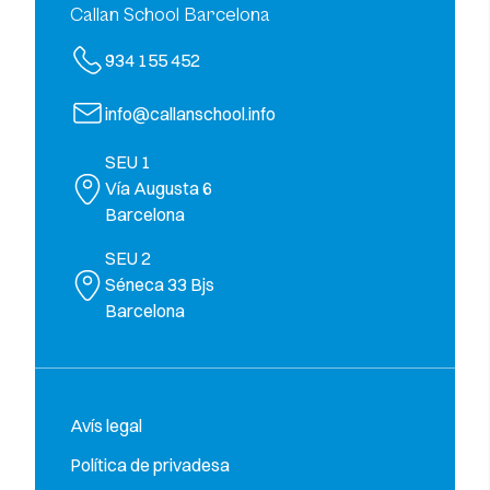
Callan School Barcelona
934 155 452
info@callanschool.info
SEU 1
Vía Augusta 6
Barcelona
SEU 2
Séneca 33 Bjs
Barcelona
Avís legal
Política de privadesa