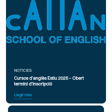
IES
NOTICIES
s d’anglès Estiu 2025 – Obert
Curs Inte
i d’inscripció
Exàmens d
 més
Llegir més