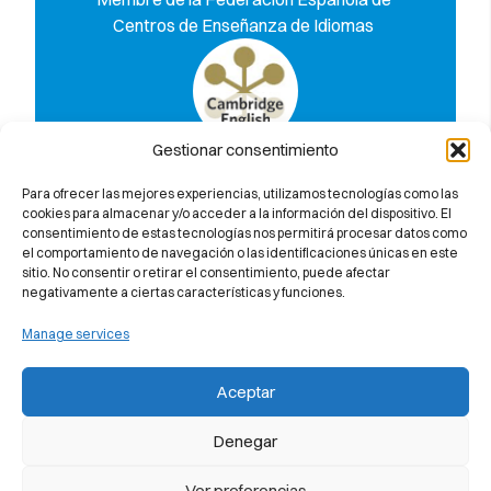
Centros de Enseñanza de Idiomas
Gestionar consentimiento
Descobreix per què et garantim al
100% l’aprovat a l’examen de
Para ofrecer las mejores experiencias, utilizamos tecnologías como las
Cambridge University
cookies para almacenar y/o acceder a la información del dispositivo. El
consentimiento de estas tecnologías nos permitirá procesar datos como
el comportamiento de navegación o las identificaciones únicas en este
sitio. No consentir o retirar el consentimiento, puede afectar
negativamente a ciertas características y funciones.
Manage services
Aceptar
Denegar
Ver preferencias