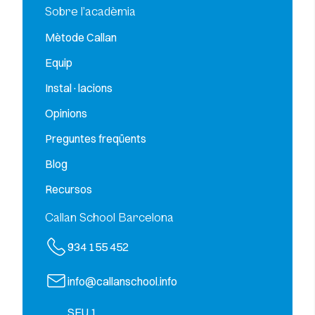
Sobre l’acadèmia
Mètode Callan
Equip
Instal·lacions
Opinions
Preguntes freqüents
Blog
Recursos
Callan School Barcelona
934 155 452
info@callanschool.info
SEU 1