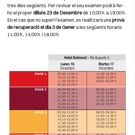
tres dies següents.
Per
revisar el seu examen
podrà fer-
ho
el proper
dilluns 23
de Desembre
de
10,00
h
.
a 19,00
h
.
En el cas que no superi l’examen, es realitzarà una
prova
de recuperació el dia 3 de Gener
a les següents horaris:
11,00 h., 14,00 h. i 18,00 h.