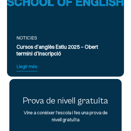
ES
NOTICIES
d’anglès Estiu 2025 – Obert
Curs Intens
d’inscripció
Exàmens d’A
és
Llegir més
Prova de nivell gratuïta
Vine a conèixer l'escola i fes una prova de
nivell gratuïta