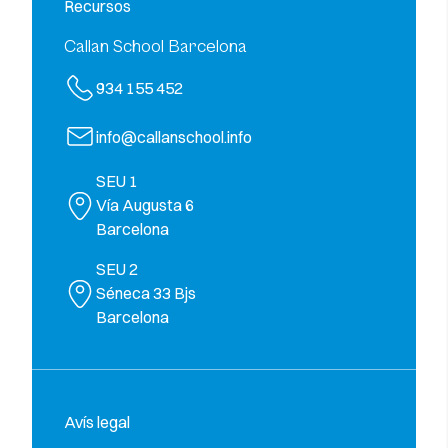
Recursos
Callan School Barcelona
934 155 452
info@callanschool.info
SEU 1
Vía Augusta 6
Barcelona
SEU 2
Séneca 33 Bjs
Barcelona
Avís legal