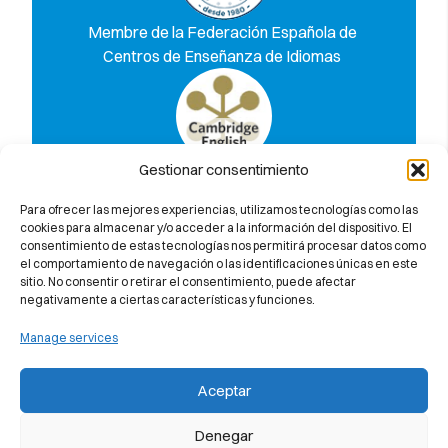
Membre de la Federación Española de
Centros de Enseñanza de Idiomas
Gestionar consentimiento
Descobreix per què et garantim al
100% l’aprovat a l’examen de
Para ofrecer las mejores experiencias, utilizamos tecnologías como las
Cambridge University
cookies para almacenar y/o acceder a la información del dispositivo. El
consentimiento de estas tecnologías nos permitirá procesar datos como
el comportamiento de navegación o las identificaciones únicas en este
sitio. No consentir o retirar el consentimiento, puede afectar
negativamente a ciertas características y funciones.
Manage services
Aceptar
Denegar