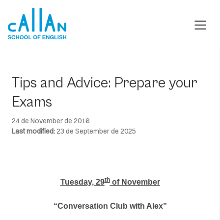
Skip
to
content
Tips and Advice: Prepare your
Exams
24 de November de 2016
Last modified:
23 de September de 2025
th
Tuesday, 29
of November
“Conversation Club with Alex”