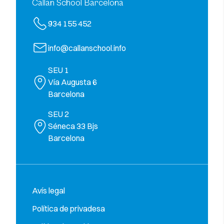
Callan School Barcelona
934 155 452
info@callanschool.info
SEU 1
Vía Augusta 6
Barcelona
SEU 2
Séneca 33 Bjs
Barcelona
Avís legal
Política de privadesa