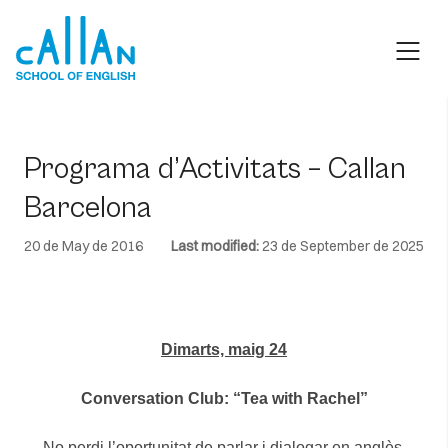
Skip
to
content
Programa d’Activitats – Callan
Barcelona
20 de May de 2016
Last modified:
23 de September de 2025
Dimarts, maig 24
Conversation Club: “Tea with Rachel”
No perdi l’oportunitat de parlar i dialogar en anglès,