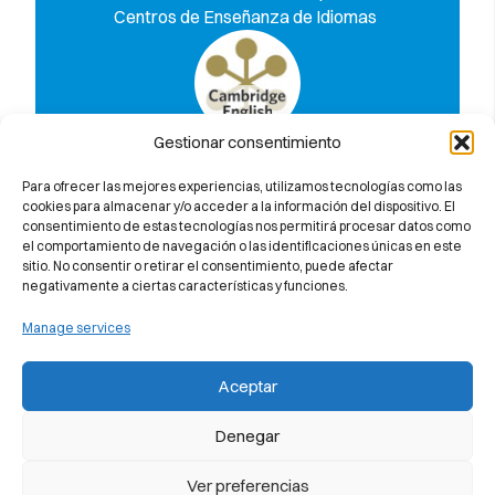
Centros de Enseñanza de Idiomas
Gestionar consentimiento
Descobreix per què et garantim al
100% l’aprovat a l’examen de
Para ofrecer las mejores experiencias, utilizamos tecnologías como las
Cambridge University
cookies para almacenar y/o acceder a la información del dispositivo. El
consentimiento de estas tecnologías nos permitirá procesar datos como
el comportamiento de navegación o las identificaciones únicas en este
sitio. No consentir o retirar el consentimiento, puede afectar
negativamente a ciertas características y funciones.
Manage services
Aceptar
Denegar
Ver preferencias