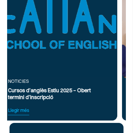
NOTICIES
 Obert
Curs Intensiu de Preparació per a
Exàmens d’Anglès Oficial B2 i C1
Llegir més